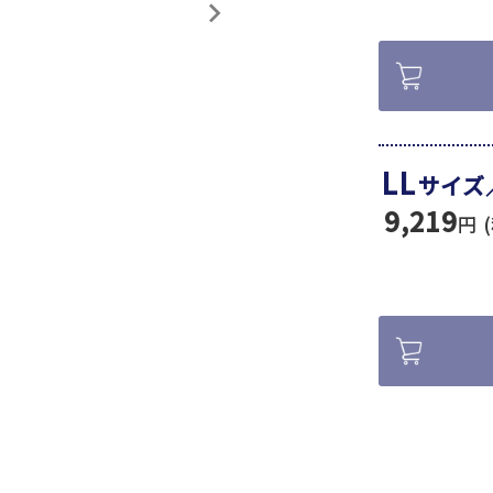
LL
サイズ
9,219
円 