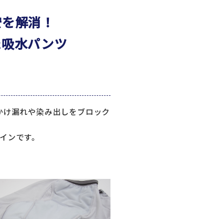
安を解消！
た吸水パンツ
かけ漏れや染み出しをブロック
インです。