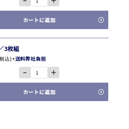
−
＋
カートに追加
／3枚組
(税込)+
送料弊社負担
−
＋
カートに追加