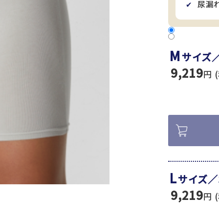
尿漏
✔
M
サイズ
9,219
円 
L
サイズ／
9,219
円 