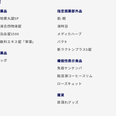
覧
医薬品
指定医薬部外品
地黄丸錠SP
肌-眠
苓湯合四物湯錠
湯時浴
治焱錠1500
メディカハーブ
聖散料エキス錠「寧薬」
バテ9
新ラクトンプラスS錠
医薬品
カッポ
機能性表示食品
免疫ケンケンパ
脂溶源コーヒースリム
ローズキュット
雑貨
尿漏れグッズ