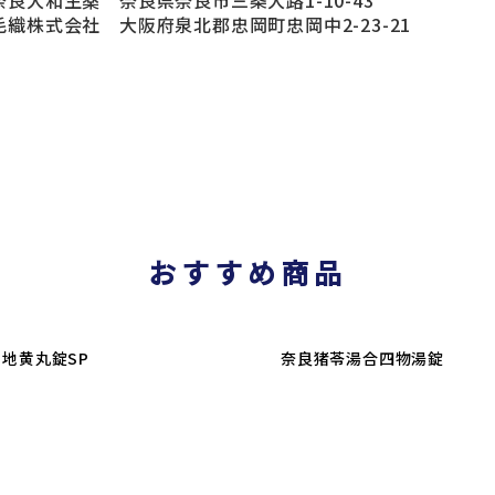
良大和生薬 奈良県奈良市三条大路1-10-43
織株式会社 大阪府泉北郡忠岡町忠岡中2-23-21
おすすめ商品
地黄丸錠SP
奈良猪苓湯合四物湯錠