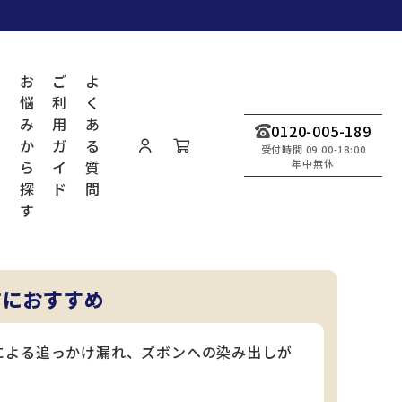
商
お
ご
よ
品
悩
利
く
み
用
あ
0120-005-189
か
ガ
る
受付時間 09:00-18:00
ら
イ
質
年中無休
探
ド
問
ラブル
す
ィフティーボクサー／グレー
方におすすめ
による追っかけ漏れ、ズボンへの染み出しが