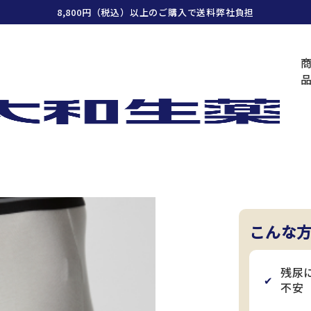
8,800円（税込）以上のご購入で送料弊社負担
ー
雑貨
尿ト
NEWフ
こんな
残尿
✔
不安