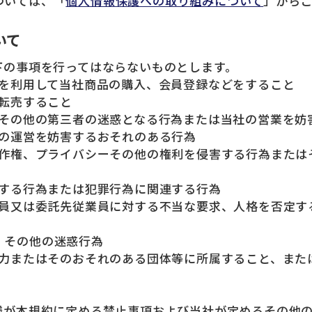
ついては、「
個人情報保護への取り組みについて
」から
いて
以下の事項を行ってはならないものとします。
報を利用して当社商品の購入、会員登録などをすること
を転売すること
様その他の第三者の迷惑となる行為または当社の営業を妨
業の運営を妨害するおそれのある行為
著作権、プライバシーその他の権利を侵害する行為または
反する行為または犯罪行為に関連する行為
業員又は委託先従業員に対する不当な要求、人格を否定す
その他の迷惑行為
勢力またはそのおそれのある団体等に所属すること、また
客様が本規約に定める禁止事項および当社が定めるその他