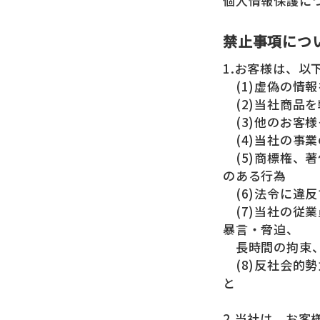
個人情報保護に
禁止事項につ
1.お客様は、
(1)虚偽の情
(2)当社商品
(3)他のお客
(4)当社の事
(5)商標権、
のある行為
(6)法令に違
(7)当社の従
暴言・脅迫、
長時間の拘束、
(8)反社会的
と
2.当社は、お