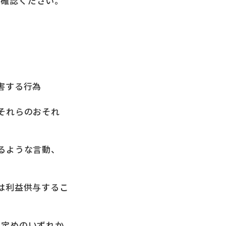
ご確認ください。
害する行為
それらのおそれ
るような言動、
は利益供与するこ
の定めのいずれか