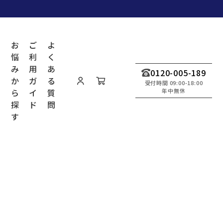
商
お
ご
よ
品
悩
利
く
み
用
あ
0120-005-189
か
ガ
る
受付時間 09:00-18:00
ら
イ
質
年中無休
探
ド
問
す