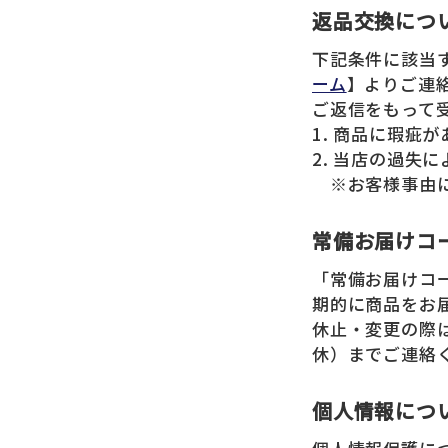
返品交換につ
下記条件に該当
ーム
】よりご連
ご返信をもって
1. 商品に瑕疵
2. 当店の過失
※お客様事由に
常備お届けコ
「常備お届けコ
期的に商品をお
休止・変更の際は、
休）までご連絡
個人情報につ